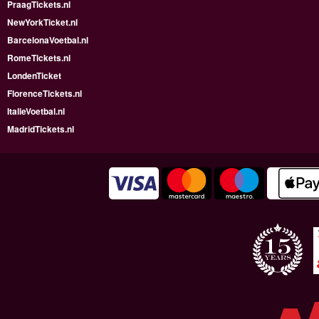
PraagTickets.nl
NewYorkTicket.nl
BarcelonaVoetbal.nl
RomeTickets.nl
LondenTicket
FlorenceTickets.nl
ItalieVoetbal.nl
MadridTickets.nl