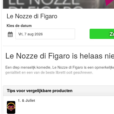
Le Nozze di Figaro
Kies de datum
Z
vri, 7 aug 2026
Le Nozze di Figaro is helaas ni
Een diep menselijk komedie, Le Nozze di Figaro is een opmerkelij
genialiteit en een van de beste libretti ooit geschreven.
Tips voor vergelijkbare producten
1.
& Juliet