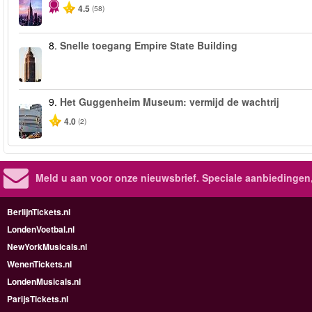
4.5
(58)
8.
Snelle toegang Empire State Building
9.
Het Guggenheim Museum: vermijd de wachtrij
4.0
(2)
Meld u aan voor onze nieuwsbrief. Speciale aanbiedingen
BerlijnTickets.nl
LondenVoetbal.nl
NewYorkMusicals.nl
WenenTickets.nl
LondenMusicals.nl
ParijsTickets.nl