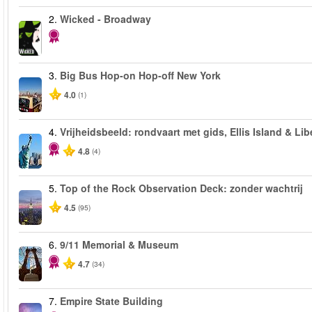
2.
Wicked - Broadway
3.
Big Bus Hop-on Hop-off New York
4.0
(1)
4.
Vrijheidsbeeld: rondvaart met gids, Ellis Island & Lib
4.8
(4)
5.
Top of the Rock Observation Deck: zonder wachtrij
4.5
(95)
6.
9/11 Memorial & Museum
4.7
(34)
7.
Empire State Building