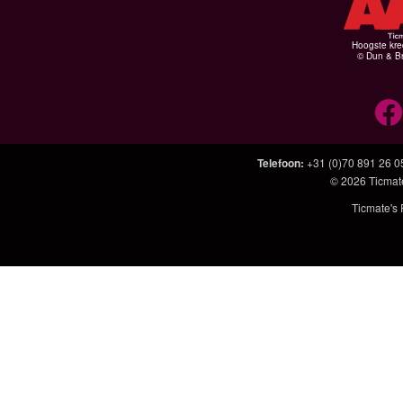
Hoogste kre
© Dun & Br
Telefoon
:
+31 (0)70 891 26 0
© 2026
Ticmat
Ticmate's 