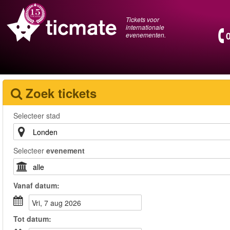
Tickets voor
internationale
evenementen.
Zoek tickets
Selecteer stad
Selecteer
evenement
Vanaf
datum
:
vri, 7 aug 2026
Tot
datum
: