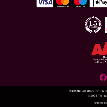
Hoogste kre
© Dun & Br
Telefoon
:
+31 (0)70 891 26 0
© 2026
Ticmat
Ticmate's 