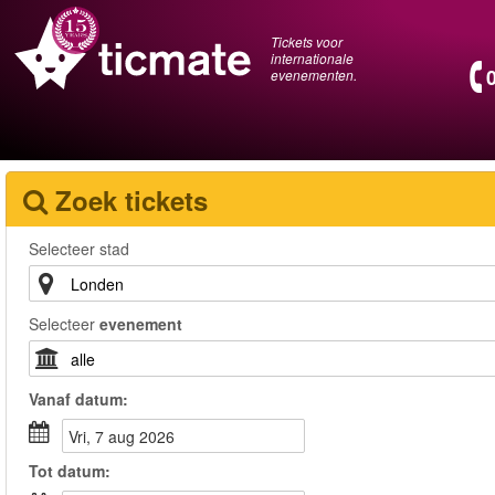
Tickets voor
internationale
evenementen.
Zoek tickets
Selecteer stad
Selecteer
evenement
Vanaf
datum
:
vri, 7 aug 2026
Tot
datum
: