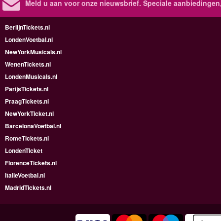
Meld u aan voor onze nieuwsbrief. Speciale aanbiedingen
BerlijnTickets.nl
LondenVoetbal.nl
NewYorkMusicals.nl
WenenTickets.nl
LondenMusicals.nl
ParijsTickets.nl
PraagTickets.nl
NewYorkTicket.nl
BarcelonaVoetbal.nl
RomeTickets.nl
LondenTicket
FlorenceTickets.nl
ItalieVoetbal.nl
MadridTickets.nl