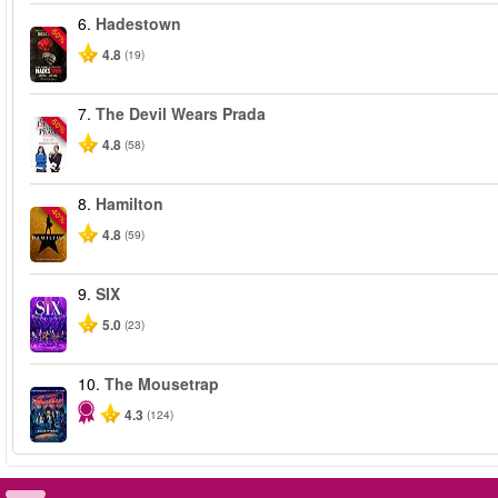
6.
Hadestown
-50%
4.8
(19)
7.
The Devil Wears Prada
-50%
4.8
(58)
8.
Hamilton
-40%
4.8
(59)
9.
SIX
5.0
(23)
10.
The Mousetrap
4.3
(124)