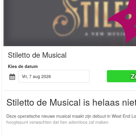
Stiletto de Musical
Kies de datum
Z
vri, 7 aug 2026
Stiletto de Musical is helaas ni
Deze operatische nieuwe musical maakt zijn debuut in West End Lo
hoogtepunt verwachten dat hen ademloos zal maken.