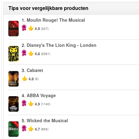
Tips voor vergelijkbare producten
1.
Moulin Rouge! The Musical
-50%
4.9
(227)
2.
Disney's The Lion King - Londen
4.8
(2261)
3.
Cabaret
4.8
(5)
4.
ABBA Voyage
4.9
(1140)
5.
Wicked the Musical
-50%
4.7
(855)