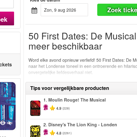
Zoek ticke
zon, 9 aug 2026
oek
50 First Dates: De Musical 
meer beschikbaar
Word elke avond opnieuw verliefd! 50 First Dates: De M
ickets
naar het Londense toneel in een ontroerende en hilarisc
onvergetelijke liefdesverhaal niet.
Tips voor vergelijkbare producten
1.
Moulin Rouge! The Musical
-50%
4.9
(228)
2.
Disney's The Lion King - Londen
4.8
(2261)