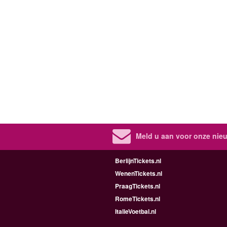
Meld u aan voor onze nieu
BerlijnTickets.nl
WenenTickets.nl
PraagTickets.nl
RomeTickets.nl
ItalieVoetbal.nl