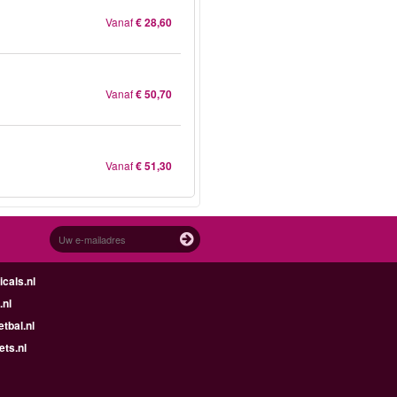
Vanaf
€ 28,60
Vanaf
€ 50,70
Vanaf
€ 51,30
cals.nl
.nl
tbal.nl
ets.nl