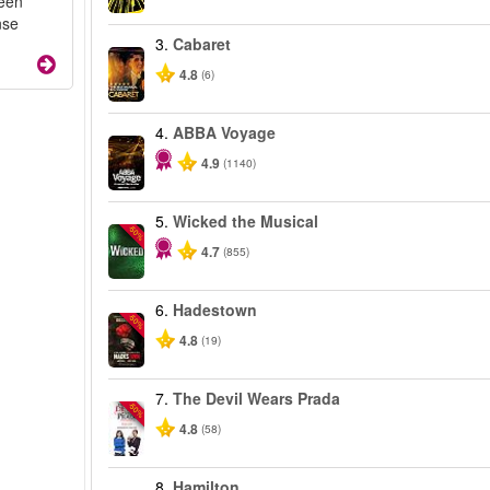
 een
nse
3.
Cabaret
4.8
(6)
4.
ABBA Voyage
4.9
(1140)
5.
Wicked the Musical
-50%
4.7
(855)
6.
Hadestown
-50%
4.8
(19)
7.
The Devil Wears Prada
-50%
4.8
(58)
8.
Hamilton