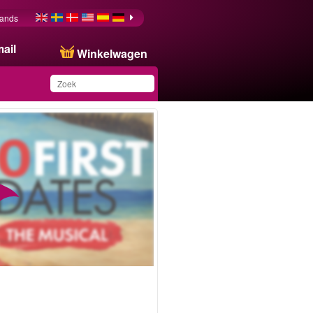
lands
ail
Winkelwagen
Dit product is
toegevoegd aan uw
wensenlijst.