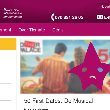
Neder
Tickets voor
internationale
070 891 26 05
E-m
evenementen.
ement
Over Ticmate
Deals
50 First Dates: De Musical
Kies de datum