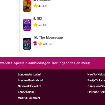
-40%
4.8
(59)
9.
SIX
5.0
(23)
10.
The Mousetrap
4.3
(124)
wsbrief. Speciale aanbiedingen, kortingscodes en meer!
LondenVoetbal.nl
NewYorkMusi
LondenMusicals.nl
ParijsTickets
NewYorkTicket.nl
BarcelonaVoe
LondenTicket
FlorenceTick
MadridTickets.nl