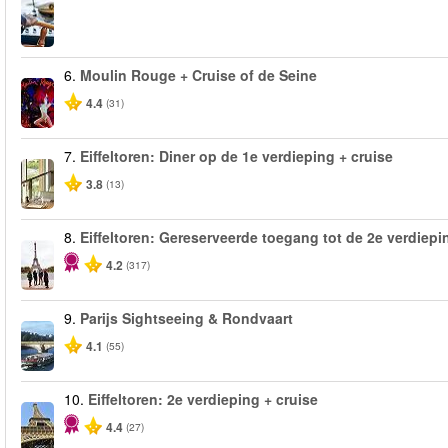
6.
Moulin Rouge + Cruise of de Seine
4.4
(31)
7.
Eiffeltoren: Diner op de 1e verdieping + cruise
3.8
(13)
8.
Eiffeltoren: Gereserveerde toegang tot de 2e verdiepi
4.2
(317)
9.
Parijs Sightseeing & Rondvaart
4.1
(55)
10.
Eiffeltoren: 2e verdieping + cruise
4.4
(27)