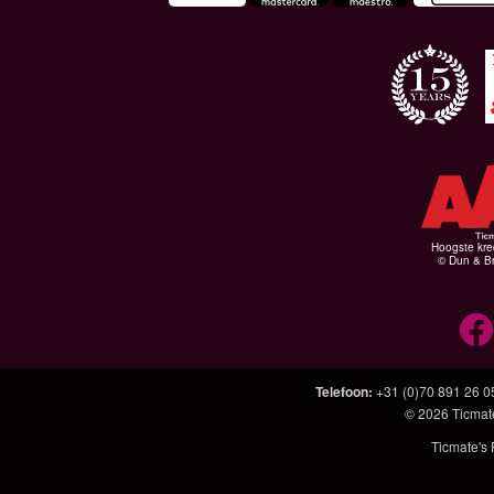
Hoogste kre
© Dun & Br
Telefoon
:
+31 (0)70 891 26 0
© 2026
Ticmat
Ticmate's 