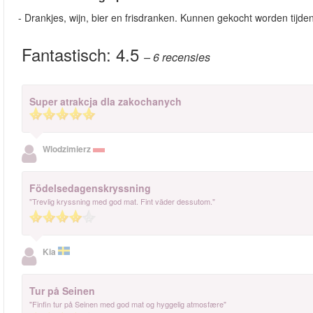
- Drankjes, wijn, bier en frisdranken. Kunnen gekocht worden tijden
Fantastisch:
4.5
– 6
recensies
Super atrakcja dla zakochanych
Wlodzimierz
Födelsedagenskryssning
"Trevlig kryssning med god mat. Fint väder dessutom."
Kia
Tur på Seinen
"Finfin tur på Seinen med god mat og hyggelig atmosfære"