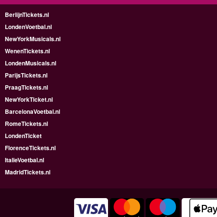
BerlijnTickets.nl
LondenVoetbal.nl
NewYorkMusicals.nl
WenenTickets.nl
LondenMusicals.nl
ParijsTickets.nl
PraagTickets.nl
NewYorkTicket.nl
BarcelonaVoetbal.nl
RomeTickets.nl
LondenTicket
FlorenceTickets.nl
ItalieVoetbal.nl
MadridTickets.nl