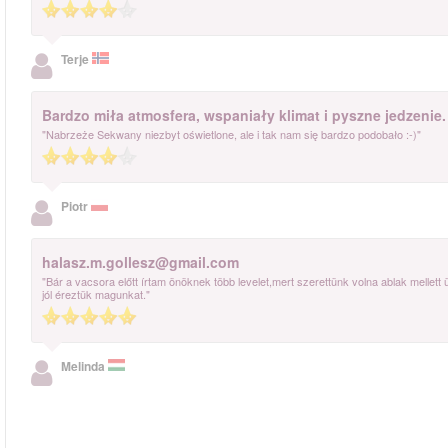
Terje
Bardzo miła atmosfera, wspaniały klimat i pyszne jedzenie.
"Nabrzeże Sekwany niezbyt oświetlone, ale i tak nam się bardzo podobało :-)"
Piotr
halasz.m.gollesz@gmail.com
"Bár a vacsora előtt írtam önöknek több levelet,mert szerettünk volna ablak mellett
jól éreztük magunkat."
Melinda