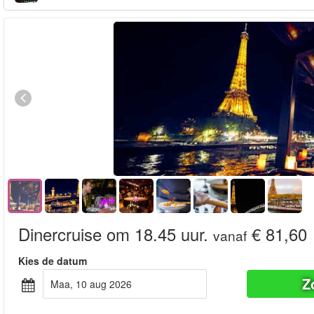
Dinercruise om 18.45 uur.
€ 81,60
vanaf
Kies de datum
Z
maa, 10 aug 2026