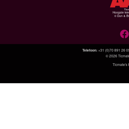
Hoogste kre
© Dun & Br
Telefoon
:
+31 (0)70 891 26 0
© 2026
Ticmat
Ticmate's 