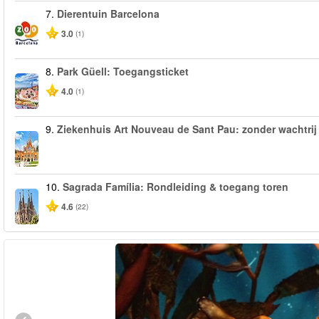
7.
Dierentuin Barcelona
3.0
(1)
8.
Park Güell: Toegangsticket
4.0
(1)
9.
Ziekenhuis Art Nouveau de Sant Pau: zonder wachtrij
10.
Sagrada Família: Rondleiding & toegang toren
4.6
(22)