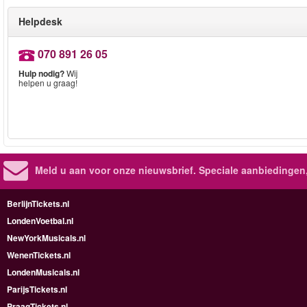
Helpdesk
070 891 26 05
Hulp nodig?
Wij
helpen u graag!
Meld u aan voor onze nieuwsbrief. Speciale aanbiedingen
BerlijnTickets.nl
LondenVoetbal.nl
NewYorkMusicals.nl
WenenTickets.nl
LondenMusicals.nl
ParijsTickets.nl
PraagTickets.nl