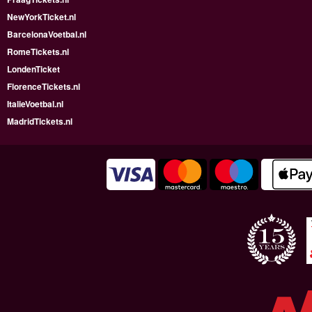
NewYorkTicket.nl
BarcelonaVoetbal.nl
RomeTickets.nl
LondenTicket
FlorenceTickets.nl
ItalieVoetbal.nl
MadridTickets.nl