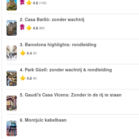
4.6
(102)
2.
Casa Batlló: zonder wachtrij
4.8
(80)
3.
Barcelona highlights: rondleiding
4.4
(5)
4.
Park Güell: zonder wachtrij & rondleiding
4.6
(9)
5.
Gaudí's Casa Vicens: Zonder in de rij te staan
6.
Montjuïc kabelbaan