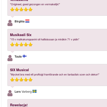
"Origineel, goed gezongen en vermakelijk!"
Birgitta
Musikaali Six
"15 v matkakumppanini oli haltioissaan ja minäkin 71 v pidin"
Tuula
SIX Musical
"Mycket bra med ett proffsigt framförande och en fantastisk scen och dekor!"
Lars
Varberg
Rewelacja!