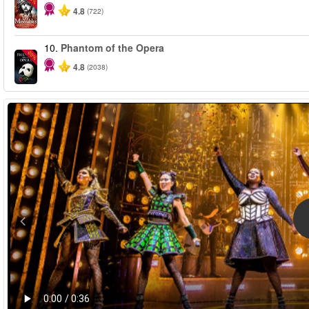
4.8
(722)
10.
Phantom of the Opera
-20%
4.8
(2038)