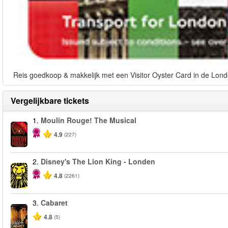
Reis goedkoop & makkelijk met een Visitor Oyster Card in de Lond
Vergelijkbare tickets
1.
Moulin Rouge! The Musical
-50%
4.9
(227)
2.
Disney's The Lion King - Londen
4.8
(2261)
3.
Cabaret
4.8
(5)