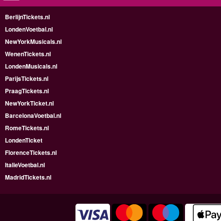
BerlijnTickets.nl
LondenVoetbal.nl
NewYorkMusicals.nl
WenenTickets.nl
LondenMusicals.nl
ParijsTickets.nl
PraagTickets.nl
NewYorkTicket.nl
BarcelonaVoetbal.nl
RomeTickets.nl
LondenTicket
FlorenceTickets.nl
ItalieVoetbal.nl
MadridTickets.nl