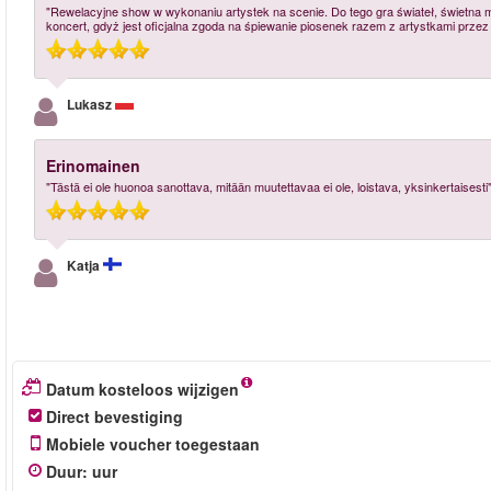
"Rewelacyjne show w wykonaniu artystek na scenie. Do tego gra świateł, świetna mu
koncert, gdyż jest oficjalna zgoda na śpiewanie piosenek razem z artystkami przez
Lukasz
Erinomainen
"Tästä ei ole huonoa sanottava, mitään muutettavaa ei ole, loistava, yksinkertaisesti
Katja
Datum kosteloos wijzigen
Direct bevestiging
Mobiele voucher toegestaan
Duur
:
uur