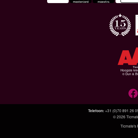
Hoogste kre
© Dun & Br
Telefoon
:
+31 (0)70 891 26 0
© 2026
Ticmat
Ticmate's 