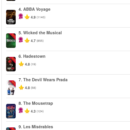
4.
ABBA Voyage
4.9
(1140)
5.
Wicked the Musical
-50%
4.7
(855)
6.
Hadestown
-50%
4.8
(19)
7.
The Devil Wears Prada
-50%
4.8
(58)
8.
The Mousetrap
4.3
(124)
9.
Les Misérables
-40%