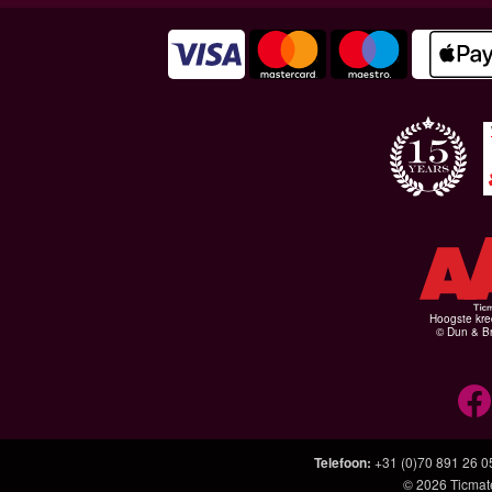
Hoogste kre
© Dun & Br
Telefoon
:
+31 (0)70 891 26 0
© 2026
Ticmat