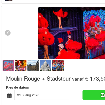
Moulin Rouge + Stadstour
€ 173,5
vanaf
Kies de datum
Z
vri, 7 aug 2026