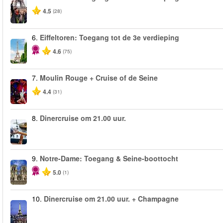
4.5
(28)
6.
Eiffeltoren: Toegang tot de 3e verdieping
4.6
(75)
7.
Moulin Rouge + Cruise of de Seine
4.4
(31)
8.
Dinercruise om 21.00 uur.
9.
Notre-Dame: Toegang & Seine-boottocht
5.0
(1)
10.
Dinercruise om 21.00 uur. + Champagne