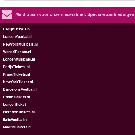
Meld u aan voor onze nieuwsbrief. Speciale aanbiedingen
BerlijnTickets.nl
LondenVoetbal.nl
NewYorkMusicals.nl
WenenTickets.nl
LondenMusicals.nl
ParijsTickets.nl
PraagTickets.nl
NewYorkTicket.nl
BarcelonaVoetbal.nl
RomeTickets.nl
LondenTicket
FlorenceTickets.nl
ItalieVoetbal.nl
MadridTickets.nl