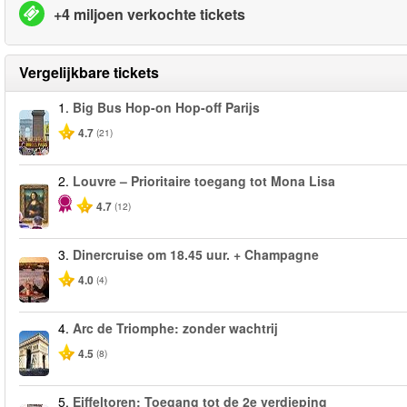
+4 miljoen verkochte tickets
Vergelijkbare tickets
1.
Big Bus Hop-on Hop-off Parijs
4.7
(21)
2.
Louvre – Prioritaire toegang tot Mona Lisa
4.7
(12)
3.
Dinercruise om 18.45 uur. + Champagne
4.0
(4)
4.
Arc de Triomphe: zonder wachtrij
4.5
(8)
5.
Eiffeltoren: Toegang tot de 2e verdieping