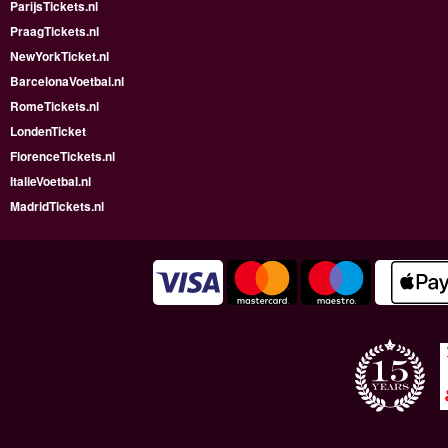
ParijsTickets.nl
PraagTickets.nl
NewYorkTicket.nl
BarcelonaVoetbal.nl
RomeTickets.nl
LondenTicket
FlorenceTickets.nl
ItalieVoetbal.nl
MadridTickets.nl