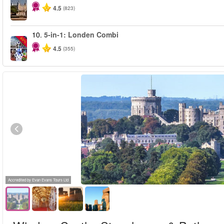
4.5
(823)
10.
5-in-1: Londen Combi
-60%
4.5
(355)
Accredited by Evan Evans Tours Ltd