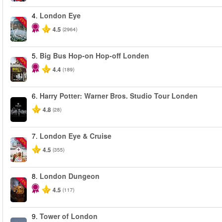
4.
London Eye
-25%
4.5
(2964)
5.
Big Bus Hop-on Hop-off Londen
-40%
4.4
(189)
6.
Harry Potter: Warner Bros. Studio Tour Londen
4.8
(28)
7.
London Eye & Cruise
-20%
4.5
(355)
8.
London Dungeon
-15%
4.5
(117)
9.
Tower of London