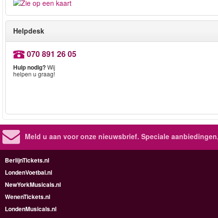
Helpdesk
070 891 26 05
Hulp nodig?
Wij
helpen u graag!
Meld u aan voor onze nieuwsbrief. Speciale aanbiedingen
BerlijnTickets.nl
LondenVoetbal.nl
NewYorkMusicals.nl
WenenTickets.nl
LondenMusicals.nl