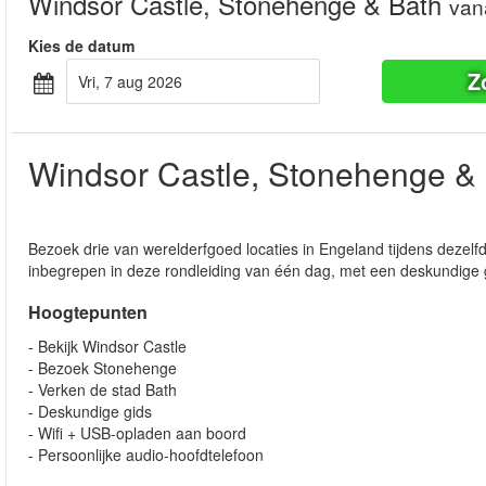
Windsor Castle, Stonehenge & Bath
van
Kies de datum
Z
vri, 7 aug 2026
Windsor Castle, Stonehenge &
Bezoek drie van werelderfgoed locaties in Engeland tijdens dezelf
inbegrepen in deze rondleiding van één dag, met een deskundige g
Hoogtepunten
- Bekijk Windsor Castle
- Bezoek Stonehenge
- Verken de stad Bath
- Deskundige gids
- Wifi + USB-opladen aan boord
- Persoonlijke audio-hoofdtelefoon