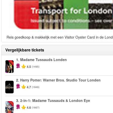
Reis goedkoop & makkelijk met een Visitor Oyster Card in de Lond
Vergelijkbare tickets
1.
Madame Tussauds Londen
-25%
4.5
(1495)
2.
Harry Potter: Warner Bros. Studio Tour Londen
4.7
(1949)
3.
2-in-1: Madame Tussauds & London Eye
-40%
4.6
(1667)