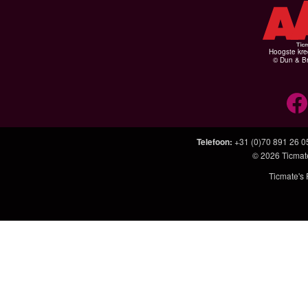
Hoogste kre
© Dun & Br
Telefoon
:
+31 (0)70 891 26 0
© 2026
Ticmat
Ticmate's 