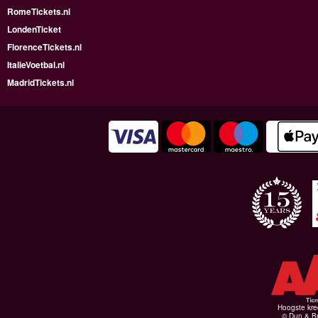
RomeTickets.nl
LondenTicket
FlorenceTickets.nl
ItalieVoetbal.nl
MadridTickets.nl
Hoogste kre
© Dun & Br