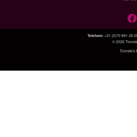
Telefoon
:
+31 (0)70 891 26 0
© 2026
Ticmat
Ticmate's 