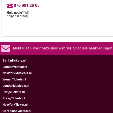
070 891 26 05
Hulp nodig?
Wij
helpen u graag!
Meld u aan voor onze nieuwsbrief. Speciale aanbiedingen
BerlijnTickets.nl
LondenVoetbal.nl
NewYorkMusicals.nl
WenenTickets.nl
LondenMusicals.nl
ParijsTickets.nl
PraagTickets.nl
NewYorkTicket.nl
BarcelonaVoetbal.nl