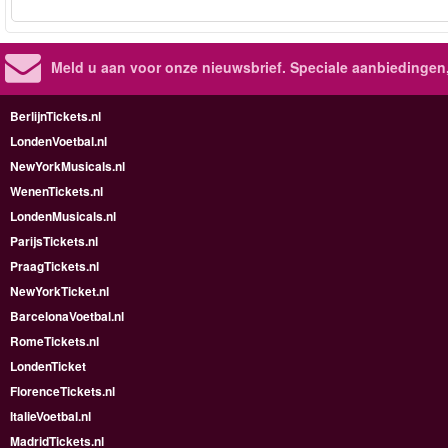
Meld u aan voor onze nieuwsbrief. Speciale aanbiedingen
BerlijnTickets.nl
LondenVoetbal.nl
NewYorkMusicals.nl
WenenTickets.nl
LondenMusicals.nl
ParijsTickets.nl
PraagTickets.nl
NewYorkTicket.nl
BarcelonaVoetbal.nl
RomeTickets.nl
LondenTicket
FlorenceTickets.nl
ItalieVoetbal.nl
MadridTickets.nl