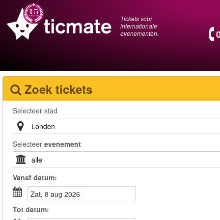
Tickets voor
internationale
evenementen.
Zoek tickets
Selecteer stad
Selecteer
evenement
Vanaf
datum
:
zat, 8 aug 2026
Tot
datum
: