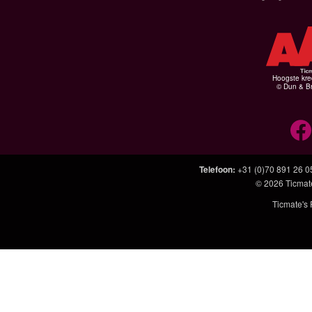
Hoogste kre
© Dun & Br
Telefoon
:
+31 (0)70 891 26 0
© 2026
Ticmat
Ticmate's 