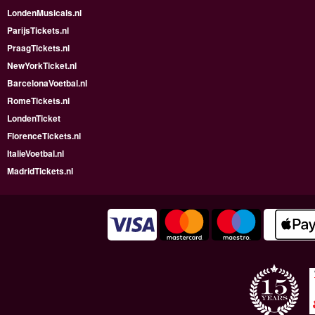
LondenMusicals.nl
ParijsTickets.nl
PraagTickets.nl
NewYorkTicket.nl
BarcelonaVoetbal.nl
RomeTickets.nl
LondenTicket
FlorenceTickets.nl
ItalieVoetbal.nl
MadridTickets.nl