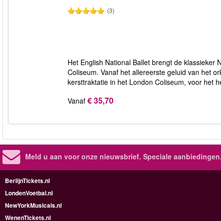
(3)
Het English National Ballet brengt de klassieker 
Coliseum. Vanaf het allereerste geluid van het ork
kersttraktatie in het London Coliseum, voor het h
€ 35,70
Vanaf
Meld u aan voor onze nieuwsbrief. Speciale aanbiedingen
BerlijnTickets.nl
LondenVoetbal.nl
NewYorkMusicals.nl
WenenTickets.nl