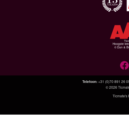
Hoogste kre
© Dun & Br
Telefoon
:
+31 (0)70 891 26 0
© 2026
Ticmat
Ticmate's 