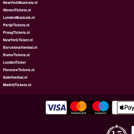
NewYorkMusicals.nl
WenenTickets.nl
LondenMusicals.nl
ParijsTickets.nl
PraagTickets.nl
NewYorkTicket.nl
BarcelonaVoetbal.nl
RomeTickets.nl
LondenTicket
FlorenceTickets.nl
ItalieVoetbal.nl
MadridTickets.nl