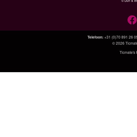
© Dun & Br
Telefoon
:
+31 (0)70 891 26 0
© 2026
Ticmat
Ticmate's 