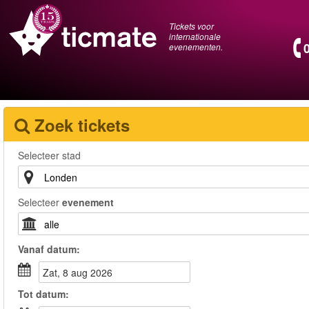
Tickets voor
internationale
evenementen.
Zoek tickets
Selecteer stad
Selecteer
evenement
Vanaf
datum
:
zat, 8 aug 2026
Tot
datum
: