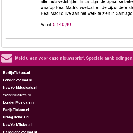
alle thuiswedstrijden in La Liga, de Spaanse be
waarop Real Madrid voetbalt en de bijzondere sf
Real Madrid live aan het werk te zien in Santiag
€ 140,40
Vanaf
Meld u aan voor onze nieuwsbrief. Speciale aanbiedingen
BerlijnTickets.nl
LondenVoetbal.nl
NewYorkMusicals.nl
WenenTickets.nl
LondenMusicals.nl
ParijsTickets.nl
PraagTickets.nl
NewYorkTicket.nl
BarcelonaVoetbal.nl