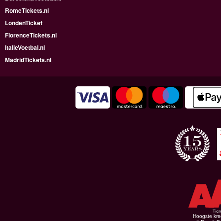
RomeTickets.nl
LondenTicket
FlorenceTickets.nl
ItalieVoetbal.nl
MadridTickets.nl
Hoogste kre