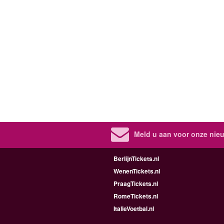
Meld u aan voor onze nieu
BerlijnTickets.nl
WenenTickets.nl
PraagTickets.nl
RomeTickets.nl
ItalieVoetbal.nl