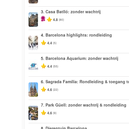
3.
Casa Batlló: zonder wachtrij
4.8
(80)
4.
Barcelona highlights: rondleiding
4.4
(5)
5.
Barcelona Aquarium: zonder wachtrij
4.4
(55)
6.
Sagrada Família: Rondleiding & toegang t
4.6
(22)
7.
Park Güell: zonder wachtrij & rondleiding
4.6
(9)
8.
Dierentuin Barcelona