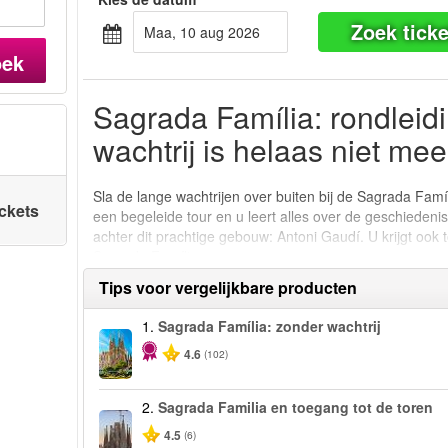
Zoek ticke
maa, 10 aug 2026
oek
Sagrada Família: rondleid
wachtrij is helaas niet me
Sla de lange wachtrijen over buiten bij de Sagrada Fam
ickets
een begeleide tour en u leert alles over de geschiedenis
achter dit prachtige gebouw: Antoni Gaudí. U krijgt oo
Sagrada Família.
Tips voor vergelijkbare producten
1.
Sagrada Família: zonder wachtrij
4.6
(102)
2.
Sagrada Familia en toegang tot de toren
4.5
(6)