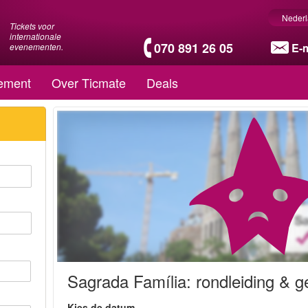
Neder
Tickets voor
internationale
070 891 26 05
E-m
evenementen.
ement
Over Ticmate
Deals
Sagrada Família: rondleiding & g
Kies de datum