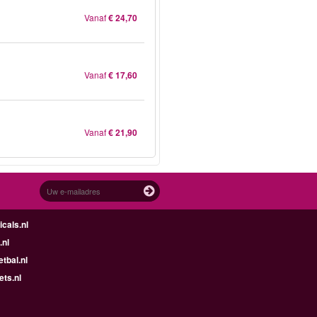
Vanaf
€ 24,70
Vanaf
€ 17,60
Vanaf
€ 21,90
cals.nl
.nl
tbal.nl
ets.nl