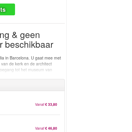
ts
ing & geen
er beschikbaar
ília in Barcelona. U gaat mee met
 van de kerk en de architect
k toegang tot het museum van
Vanaf
€ 33,80
Vanaf
€ 46,80