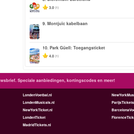
3.0
(1)
9.
Montjuïc kabelbaan
10.
Park Güell: Toegangsticket
4.0
(1)
wsbrief. Speciale aanbiedingen, kortingscodes en meer!
LondenVoetbal.nl
NewYorkMusi
LondenMusicals.nl
ParijsTickets
NewYorkTicket.nl
BarcelonaVoe
LondenTicket
FlorenceTick
MadridTickets.nl