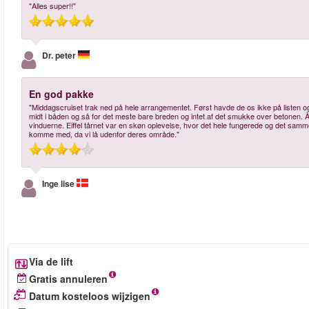
"Alles super!!"
Dr. peter
En god pakke
"Middagscruiset trak ned på hele arrangementet. Først havde de os ikke på listen og v
midt i båden og så for det meste bare breden og intet af det smukke over betonen. Å
vinduerne. Eiffel tårnet var en skøn oplevelse, hvor det hele fungerede og det sam
komme med, da vi lå udenfor deres område."
Inge lise
Via de lift
Gratis annuleren
Datum kosteloos wijzigen