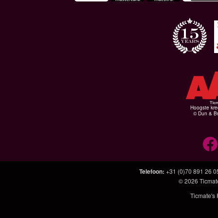
Hoogste kre
© Dun & Br
Telefoon
:
+31 (0)70 891 26 0
© 2026
Ticmat
Ticmate's 