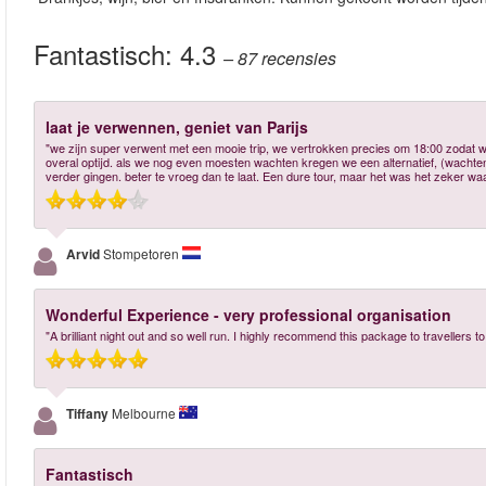
Fantastisch:
4.3
– 87
recensies
laat je verwennen, geniet van Parijs
"we zijn super verwent met een mooie trip, we vertrokken precies om 18:00 zodat w
overal optijd. als we nog even moesten wachten kregen we een alternatief, (wachten
verder gingen. beter te vroeg dan te laat. Een dure tour, maar het was het zeker wa
Arvid
Stompetoren
Wonderful Experience - very professional organisation
"A brilliant night out and so well run. I highly recommend this package to travellers to
Tiffany
Melbourne
Fantastisch