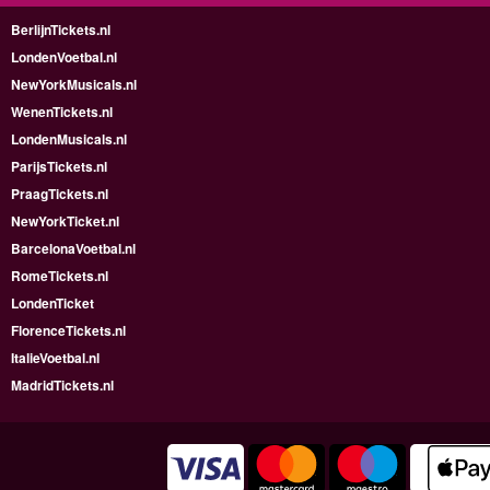
BerlijnTickets.nl
LondenVoetbal.nl
NewYorkMusicals.nl
WenenTickets.nl
LondenMusicals.nl
ParijsTickets.nl
PraagTickets.nl
NewYorkTicket.nl
BarcelonaVoetbal.nl
RomeTickets.nl
LondenTicket
FlorenceTickets.nl
ItalieVoetbal.nl
MadridTickets.nl