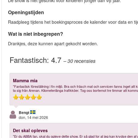
De show is niet geschikt voor kinderen jonger dan vijf jaar.
Openingstijden
Raadpleeg tijdens het boekingsproces de kalender voor data en tij
Wat is niet inbegrepen?
Drankjes, deze kunnen apart gekocht worden.
Fantastisch:
4.7
– 30
recensies
Mamma mia
"Fantastisk föreställning i fin miljö. Bra och fräsch mat och servicen fanns inget att k
ta sig från Arenan. Kilometerlånga trafikköer. Tog oss bortemot tre timmar att komma 
Bengt
don, 14 mei 2026
Det skal opleves
"Er du ABBA fan, skal du opleve dette show. Er så glad for at jeg kan krydse den af 