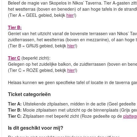
Beleef de magie van Skopelos in Nikos’ Taverna. Tier A-gasten zit
het westterras (boven en beneden) of aan hoge tafels in de strand
(Tier A = GEEL gebied, bekijk
hier
!)
Tier B:
Geniet van het uitzicht vanaf de bovenste terrassen van Nikos’ T
zuidterrassen, het westterras (boven en mezzanine), of aan hoge t
(Tier B = GRIJS gebied, bekijk
hier
!)
Tier C
(beperkt zicht):
Gelegen op het zuidelijke balkon, de zuidterrassen (boven en bene
(Tier C = ROZE gebied, bekijk
hier
!)
Helaas kunnen we geen specifieke tafel of locatie in de taverna g
Ticket categorieën
Tier A:
Uitstekende zitplaatsen, midden in de actie (Geel gedeelt
Tier B:
Mooie zitplaatsen met uitzicht op de binnenplaats (Grijs g
Tier C:
Zitplaatsen met beperkt zicht (Roze gedeelte op de
platte
Is dit geschikt voor mij?