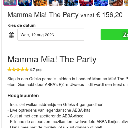
Mamma Mia! The Party
€ 156,20
vanaf
Kies de datum
Z
woe, 12 aug 2026
Mamma Mia! The Party
4.7
(30)
Stap in een Grieks paradijs midden in Londen! Mamma Mia! The Par
eten. Gemaakt door ABBA’s Björn Ulvaeus – dit wordt een feest om
Hoogtepunten
- Inclusief welkomstdrankje en Grieks 4-gangendiner
- Live optredens van legendarische ABBA-hits
- Sluit af met een spetterende ABBA-disco
- Kijk hoe de acteurs en muzikanten uw favoriete ABBA liedjes uit
- Dans mee met de muziek, of u kunt dansen of niet!