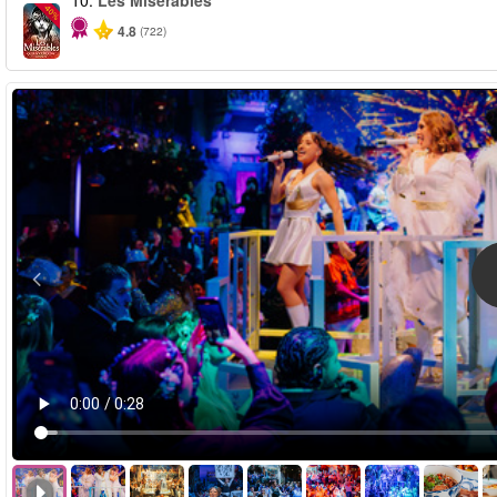
10.
Les Misérables
-40%
4.8
(722)