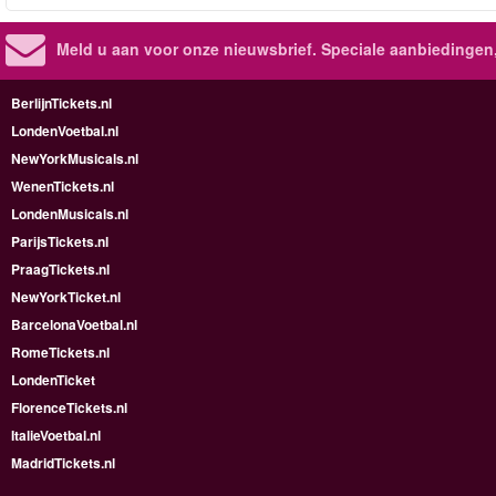
Meld u aan voor onze nieuwsbrief. Speciale aanbiedingen
BerlijnTickets.nl
LondenVoetbal.nl
NewYorkMusicals.nl
WenenTickets.nl
LondenMusicals.nl
ParijsTickets.nl
PraagTickets.nl
NewYorkTicket.nl
BarcelonaVoetbal.nl
RomeTickets.nl
LondenTicket
FlorenceTickets.nl
ItalieVoetbal.nl
MadridTickets.nl