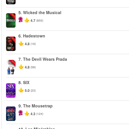
5.
Wicked the Musical
-50%
4.7
(855)
6.
Hadestown
-50%
4.8
(19)
7.
The Devil Wears Prada
-50%
4.8
(58)
8.
SIX
5.0
(23)
9.
The Mousetrap
4.3
(124)