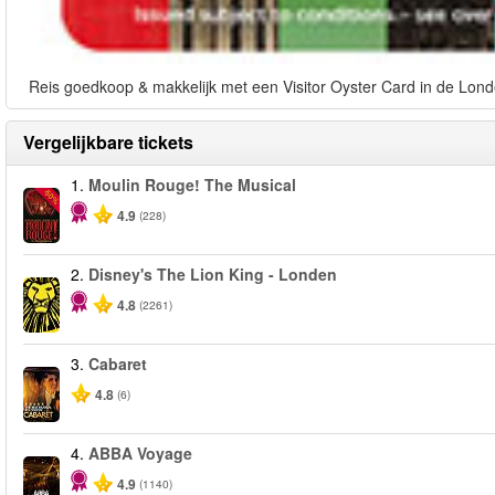
Reis goedkoop & makkelijk met een Visitor Oyster Card in de Lond
Vergelijkbare tickets
1.
Moulin Rouge! The Musical
-50%
4.9
(228)
2.
Disney's The Lion King - Londen
4.8
(2261)
3.
Cabaret
4.8
(6)
4.
ABBA Voyage
4.9
(1140)