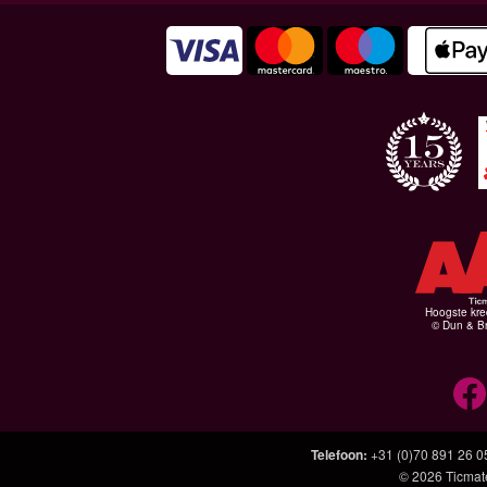
Hoogste kre
© Dun & Br
Telefoon
:
+31 (0)70 891 26 0
© 2026
Ticmat