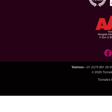
Hoogste kre
© Dun & Br
Telefoon
:
+31 (0)70 891 26 0
© 2026
Ticmat
Ticmate's 