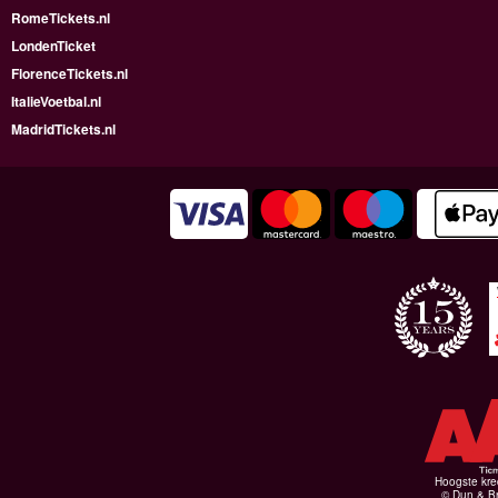
RomeTickets.nl
LondenTicket
FlorenceTickets.nl
ItalieVoetbal.nl
MadridTickets.nl
Hoogste kre
© Dun & Br