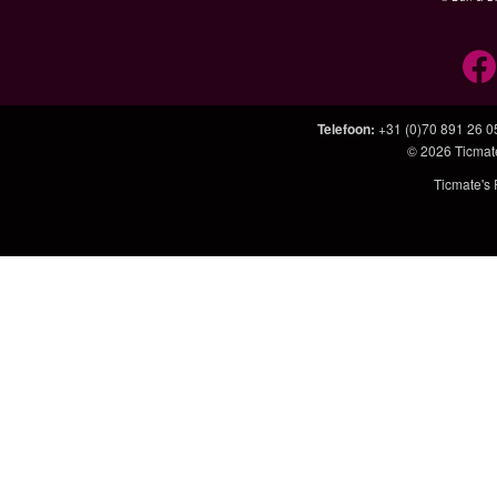
Telefoon
:
+31 (0)70 891 26 0
© 2026
Ticmat
Ticmate's 