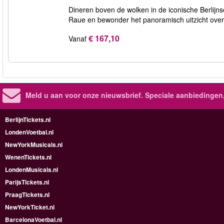
Dineren boven de wolken in de iconische Berlijn
Raue en bewonder het panoramisch uitzicht over d
€ 167,10
Vanaf
Meld u aan voor onze nieuwsbrief. Speciale aanbiedingen
BerlijnTickets.nl
LondenVoetbal.nl
NewYorkMusicals.nl
WenenTickets.nl
LondenMusicals.nl
ParijsTickets.nl
PraagTickets.nl
NewYorkTicket.nl
BarcelonaVoetbal.nl