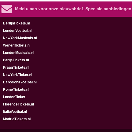
Meld u aan voor onze nieuwsbrief. Speciale aanbiedingen
BerlijnTickets.nl
LondenVoetbal.nl
NewYorkMusicals.nl
WenenTickets.nl
LondenMusicals.nl
ParijsTickets.nl
PraagTickets.nl
NewYorkTicket.nl
BarcelonaVoetbal.nl
RomeTickets.nl
LondenTicket
FlorenceTickets.nl
ItalieVoetbal.nl
MadridTickets.nl