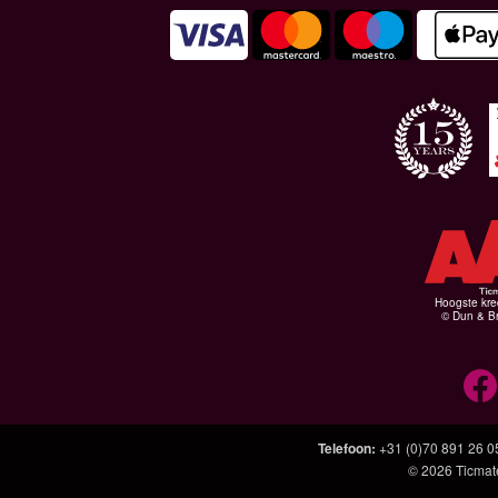
Hoogste kre
© Dun & Br
Telefoon
:
+31 (0)70 891 26 0
© 2026
Ticmat