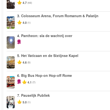
4.7
(43)
3.
Colosseum Arena, Forum Romanum & Palatijn
4.0
(1)
4.
Pantheon: sla de wachtrij over
5.
Het Vaticaan en de Sixtijnse Kapel
4.6
(5)
6.
Big Bus Hop-on Hop-off Rome
4.1
(7)
7.
Pauselijk Publiek
5.0
(1)