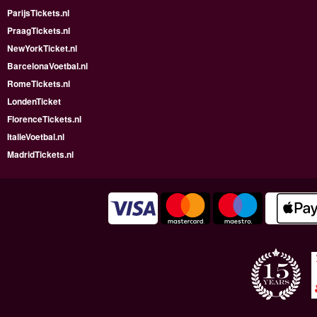
ParijsTickets.nl
PraagTickets.nl
NewYorkTicket.nl
BarcelonaVoetbal.nl
RomeTickets.nl
LondenTicket
FlorenceTickets.nl
ItalieVoetbal.nl
MadridTickets.nl