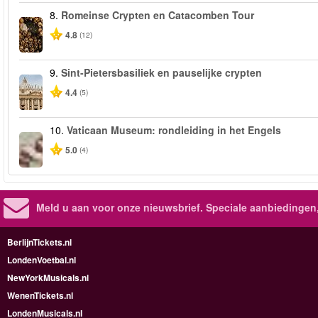
8.
Romeinse Crypten en Catacomben Tour
4.8
(12)
9.
Sint-Pietersbasiliek en pauselijke crypten
4.4
(5)
10.
Vaticaan Museum: rondleiding in het Engels
5.0
(4)
Meld u aan voor onze nieuwsbrief. Speciale aanbiedingen
BerlijnTickets.nl
LondenVoetbal.nl
NewYorkMusicals.nl
WenenTickets.nl
LondenMusicals.nl