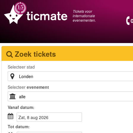
Tickets voor
internationale
evenementen.
Zoek tickets
Selecteer stad
Selecteer
evenement
Vanaf
datum
:
zat, 8 aug 2026
Tot
datum
: