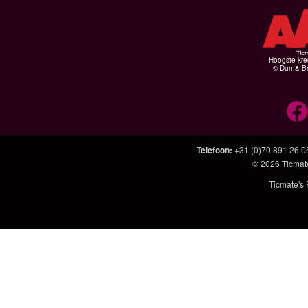
Hoogste kre
© Dun & Br
Telefoon
:
+31 (0)70 891 26 0
© 2026
Ticmat
Ticmate's 