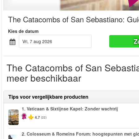
The Catacombs of San Sebastiano: Gui
Kies de datum
Z
vri, 7 aug 2026
The Catacombs of San Sebastian
meer beschikbaar
Tips voor vergelijkbare producten
1.
Vaticaan & Sixtijnse Kapel: Zonder wachtrij
4.7
(22)
2.
Colosseum & Romeins Forum: hoogtepunten met gi