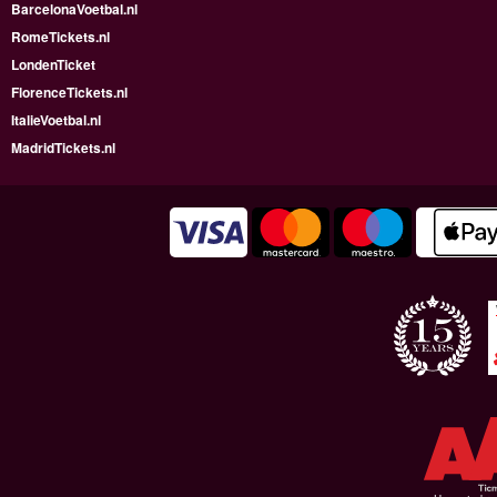
BarcelonaVoetbal.nl
RomeTickets.nl
LondenTicket
FlorenceTickets.nl
ItalieVoetbal.nl
MadridTickets.nl