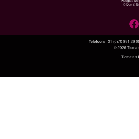
Hoogste kre
© Dun & Br
Telefoon
:
+31 (0)70 891 26 0
© 2026
Ticmat
Ticmate's 