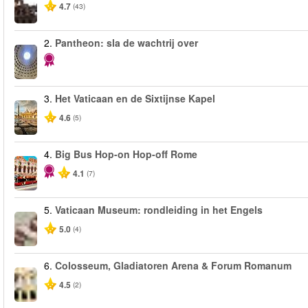
4.7
(43)
2.
Pantheon: sla de wachtrij over
3.
Het Vaticaan en de Sixtijnse Kapel
4.6
(5)
4.
Big Bus Hop-on Hop-off Rome
4.1
(7)
5.
Vaticaan Museum: rondleiding in het Engels
5.0
(4)
6.
Colosseum, Gladiatoren Arena & Forum Romanum
4.5
(2)